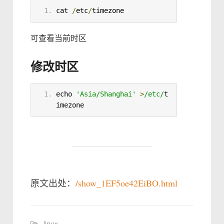
cat
/
etc
/
timezone
可查看当前时区
修改时区
echo
'Asia/Shanghai'
>
/etc/
t
imezone
原文出处：
/show_1EF5oe42EiBO.html
linux