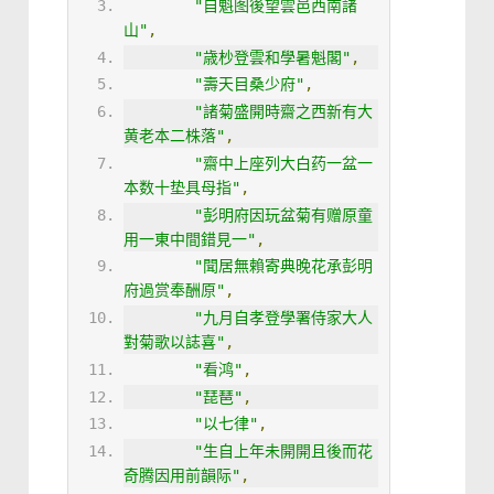
"自魁图後望雲邑西南諸
山"
,
"歳杪登雲和學暑魁閣"
,
"壽天目桑少府"
,
"諸菊盛開時齋之西新有大
黄老本二株落"
,
"齋中上座列大白药一盆一
本数十垫具母指"
,
"彭明府因玩盆菊有赠原童
用一東中間錯見一"
,
"聞居無賴寄典晚花承彭明
府過赏奉酬原"
,
"九月自孝登學署侍家大人
對菊歌以誌喜"
,
"看鸿"
,
"琵琶"
,
"以七律"
,
"生自上年未開開且後而花
奇腾因用前韻际"
,