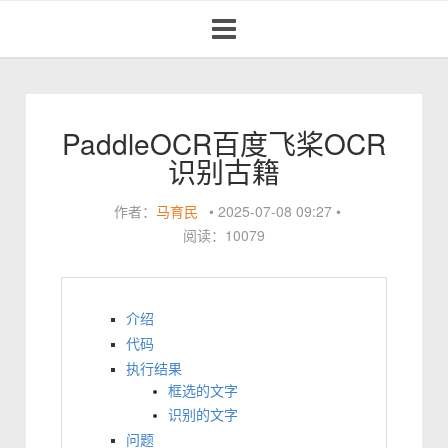
Toggle
navigation
PaddleOCR百度飞桨OCR
识别古籍
作者：
马育民
•
2025-07-08 09:27
•
阅读：10079
介绍
代码
执行结果
框选的文字
识别的文字
问题