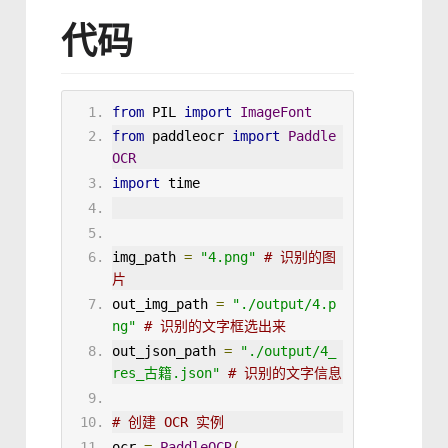
代码
from
 PIL 
import
ImageFont
from
 paddleocr 
import
Paddle
OCR
import
 time
img_path
=
"4.png"
# 识别的图
片
out_img_path
=
"./output/4.p
ng"
# 识别的文字框选出来
out_json_path
=
"./output/4_
res_古籍.json"
# 识别的文字信息
# 创建 OCR 实例
ocr 
=
PaddleOCR
(