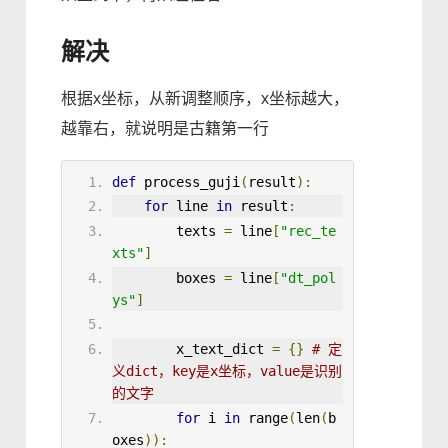
解决
根据x坐标，从新调整顺序，x坐标越大，
越靠右，就说明是古籍第一行
def
process_guji
(
result
)
:
for
 line 
in
 result
:
texts
=
 line
[
"rec_te
xts"
]
boxes
=
 line
[
"dt_pol
ys"
]
x_text_dict
=
{}
# 定
义dict，key是x坐标，value是识别
的文字
for
 i 
in
 range
(
len
(
b
oxes
)):