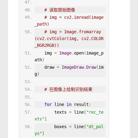
# 读取原始图像
# img = cv2.imread(image
_path)
# img = Image.fromarray
(cv2.cvtColor(img, cv2.COLOR
_BGR2RGB))
img
=
Image
.
open
(
image_p
ath
)
draw
=
ImageDraw
.
Draw
(
im
g
)
# 在图像上绘制识别结果
for
 line 
in
 result
:
texts
=
 line
[
"rec_te
xts"
]
boxes
=
 line
[
"dt_pol
ys"
]