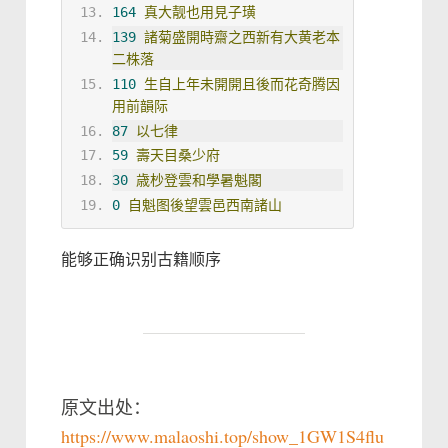
164
真大靓也用見子璜
139
諸菊盛開時齋之西新有大黄老本
二株落
110
生自上年未開開且後而花奇腾因
用前韻际
87
以七律
59
壽天目桑少府
30
歳杪登雲和學暑魁閣
0
自魁图後望雲邑西南諸山
能够正确识别古籍顺序
原文出处：
https://www.malaoshi.top/show_1GW1S4flu