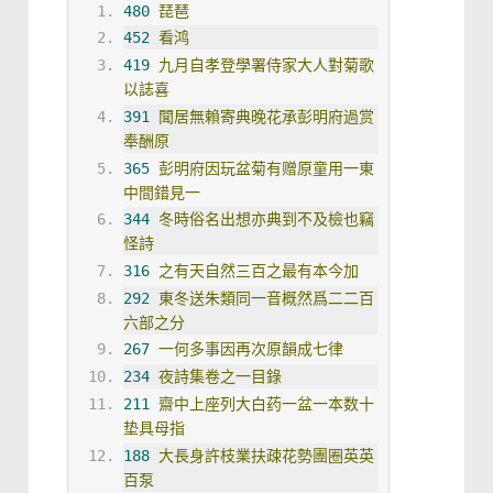
480
琵琶
452
看鸿
419
九月自孝登學署侍家大人對菊歌
以誌喜
391
聞居無賴寄典晚花承彭明府過赏
奉酬原
365
彭明府因玩盆菊有赠原童用一東
中間錯見一
344
冬時俗名出想亦典到不及檢也竊
怪詩
316
之有天自然三百之最有本今加
292
東冬送朱類同一音概然爲二二百
六部之分
267
一何多事因再次原韻成七律
234
夜詩集卷之一目錄
211
齋中上座列大白药一盆一本数十
垫具母指
188
大長身許枝業扶疎花勢團圈英英
百泵