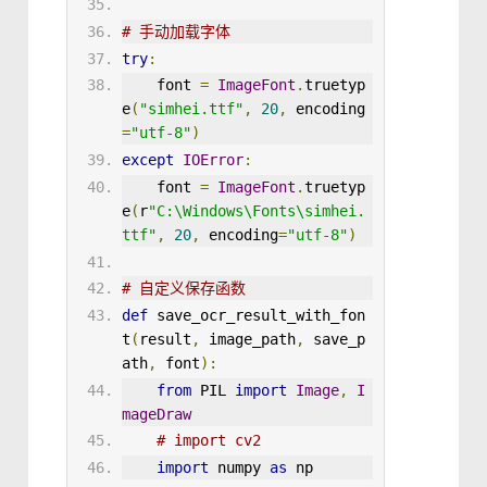
# 手动加载字体
try
:
font
=
ImageFont
.
truetyp
e
(
"simhei.ttf"
,
20
,
 encoding
=
"utf-8"
)
except
IOError
:
    font 
=
ImageFont
.
truetyp
e
(
r
"C:\Windows\Fonts\simhei.
ttf"
,
20
,
 encoding
=
"utf-8"
)
# 自定义保存函数
def
save_ocr_result_with_fon
t
(
result
,
 image_path
,
 save_p
ath
,
 font
)
:
from
 PIL 
import
Image
,
I
mageDraw
# import cv2
import
 numpy 
as
 np