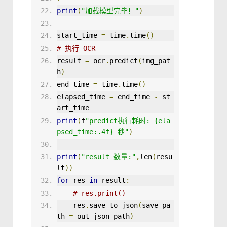
print
(
"加载模型完毕！"
)
start_time 
=
time
.
time
()
# 执行 OCR
result 
=
ocr
.
predict
(
img_pat
h
)
end_time 
=
time
.
time
()
elapsed_time 
=
end_time 
-
 st
art_time
print
(
f
"predict执行耗时: {ela
psed_time:.4f} 秒"
)
print
(
"result 数量:"
,
len
(
resu
lt
))
for
 res 
in
 result
:
# res.print()
    res
.
save_to_json
(
save_pa
th 
=
 out_json_path
)