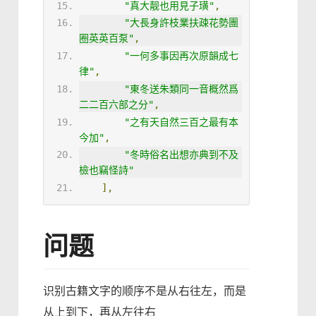
"真大靓也用見子璜"
,
"大長身許枝業扶疎花勢團
圈英英百泵"
,
"一何多事因再次原韻成七
律"
,
"東冬送朱類同一音概然爲
二二百六部之分"
,
"之有天自然三百之最有本
今加"
,
"冬時俗名出想亦典到不及
檢也竊怪詩"
],
问题
识别古籍文字的顺序不是从右往左，而是
从上到下，再从左往右