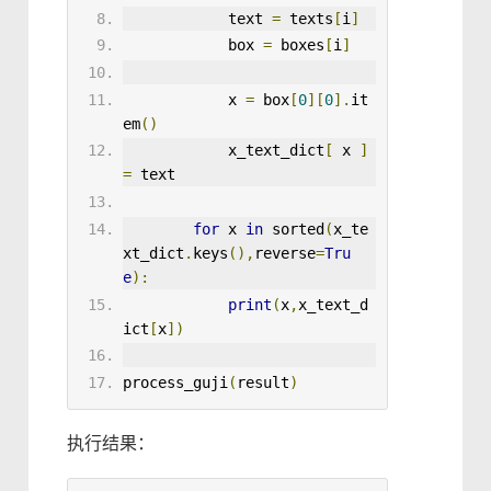
text
=
 texts
[
i
]
box
=
 boxes
[
i
]
x
=
 box
[
0
][
0
].
it
em
()
            x_text_dict
[
 x 
]
=
 text
for
 x 
in
sorted
(
x_te
xt_dict
.
keys
()
,
reverse
=
Tru
e
):
print
(
x
,
x_text_d
ict
[
x
])
process_guji
(
result
)
执行结果：