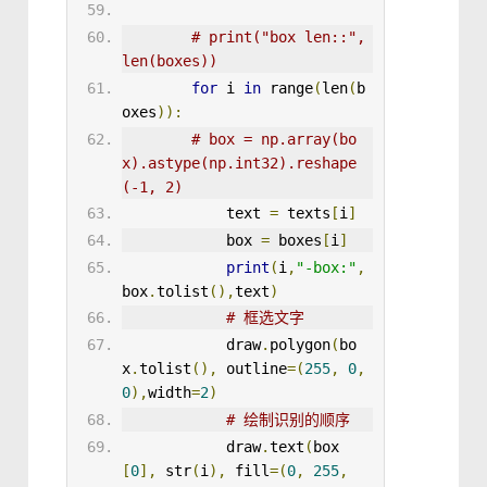
# print(
"box len::"
,
len(boxes))
for
 i 
in
 range
(
len
(
b
oxes
)):
# box = np.array(bo
x).astype(np.int32).reshape
(-1, 2)
text
=
 texts
[
i
]
box
=
 boxes
[
i
]
print
(
i
,
"-box:"
,
box
.
tolist
(),
text
)
# 框选文字
            draw
.
polygon
(
bo
x
.
tolist
(),
 outline
=(
255
,
0
,
0
),
width
=
2
)
# 绘制识别的顺序
            draw
.
text
(
box
[
0
],
 str
(
i
),
 fill
=(
0
,
255
,