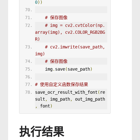
0
))
# 保存图像
# img = cv2.cvtColor(np.
array(img), cv2.COLOR_RGB2BG
R)
# cv2.imwrite(save_path, 
img)
# 保存图像
    img
.
save
(
save_path
)
# 使用自定义函数保存结果
save_ocr_result_with_font
(
re
sult
,
 img_path
,
 out_img_path 
,
 font
)
执行结果